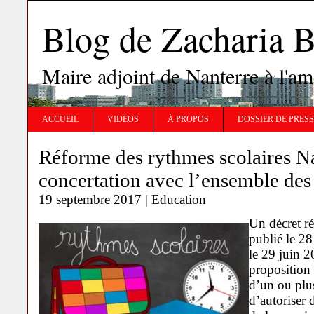
Blog de Zachari
Maire adjoint de Nanterre à l'
ACCUEIL
VIDÉOS
À PROPOS
DOSSIER DE PRES
Réforme des rythmes scolaires Na
concertation avec l’ensemble des
19 septembre 2017 |
Education
Un décret ré
publié le 28
le 29 juin 2
proposition
d’un ou plus
d’autoriser 