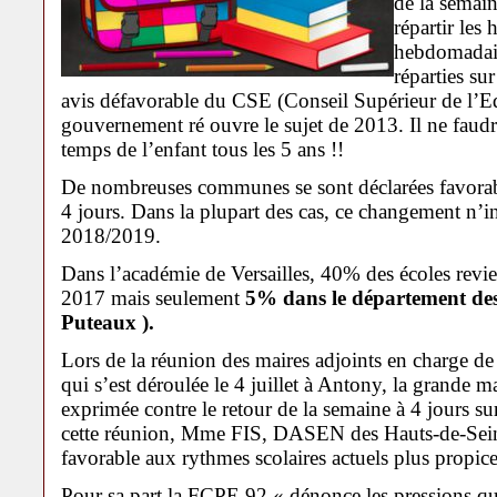
de la semain
répartir les
hebdomadair
réparties su
avis défavorable du CSE (Conseil Supérieur de l’Ed
gouvernement ré ouvre le sujet de 2013. Il ne faud
temps de l’enfant tous les 5 ans !!
De nombreuses communes se sont déclarées favorabl
4 jours. Dans la plupart des cas, ce changement n’in
2018/2019.
Dans l’académie de Versailles, 40% des écoles revi
2017 mais seulement
5% dans le département des
Puteaux ).
Lors de la réunion des maires adjoints en charge de
qui s’est déroulée le 4 juillet à Antony, la grande ma
exprimée contre le retour de la semaine à 4 jours 
cette réunion, Mme FIS, DASEN des Hauts-de-Seine,
favorable aux rythmes scolaires actuels plus propic
Pour sa part la FCPE 92 « dénonce les pressions qu