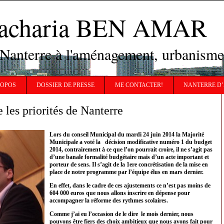
Zacharia BEN AMAR
 Nanterre à l'aménagement, urbanisme
ROPOS
DOSSIER DE PRESSE
ME CONTACTER!
NANTERRE D’
les priorités de Nanterre
Lors du conseil Municipal du mardi 24 juin 2014 la Majorité
Municipale a voté la décision modificative numéro 1 du budget
2014, contrairement à ce que l’on pourrait croire, il ne s’agit pas
d’une banale formalité budgétaire mais d’un acte important et
porteur de sens. Il s’agit de la 1ere concrétisation de la mise en
place de notre programme par l’équipe élus en mars dernier.
En effet, dans le cadre de ces ajustements ce n’est pas moins de
604 000 euros que nous allons inscrire en dépense pour
accompagner la réforme des rythmes scolaires.
Comme j’ai eu l’occasion de le dire le mois dernier, nous
pouvons être fiers des choix ambitieux que nous avons fait pour