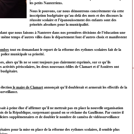
les petits Nanterriens.
Nous le pouvons, car nous démontrons concrètement via cette
inscription budgétaire qu’au-delà des mots et des discours la
réussite scolaire et l’épanouissement des enfants sont des
priorités absolues pour la municipalité.
dant que nous faisons à Nanterre dans nos premières décisions de l’éducation une
 le même temps d’autres villes dans le département font d’autres choix et manifestent
lombes
tout en demandant le report de la réforme des rythmes scolaires fait de la
 police municipale sa priorité.
es, alors qu’ils ne se sont toujours pas clairement exprimés, sur ce qu’ils
s activités périscolaires, les deux nouveaux édiles de Clamart et d’Asnières ont
é budgétaire.
élection
le maire de Clamart
annonçait qu’il doublerait et armerait les effectifs de la
surveillance.
ait à peine élue d’affirmer qu’il ne mettrait pas en place la nouvelle organisation
 lois de la République, surprenant quand on se réclame du Gaullisme. Par contre il
ciers supplémentaires et de doubler le nombre de caméra de vidéosurveillance
dgétaires pour la mise en place de la réforme des rythmes scolaires, il semble plus