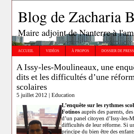
Blog de Zachari
Maire adjoint de Nanterre à l'
ACCUEIL
VIDÉOS
À PROPOS
DOSSIER DE PRES
A Issy-les-Moulineaux, une enquê
dits et les difficultés d’une réfo
scolaires
5 juillet 2012 |
Education
L’enquête sur les rythmes scol
Fotinos
auprès des parents, des
d’un panel citoyen d’Issy-les-M
difficultés de leur réforme. Si un
principe du bien être des enfant