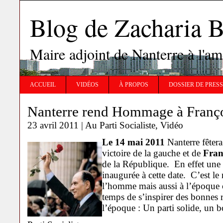
Blog de Zachari
Maire adjoint de Nanterre à l'
ACCUEIL
VIDÉOS
À PROPOS
DOSSIER DE PRES
Nanterre rend Hommage à Franço
23 avril 2011 |
Au Parti Socialiste
,
Vidéo
Le 14 mai 2011
Nanterre fêtera
victoire de la gauche et de
Fran
de la République. En effet une 
inaugurée à cette date. C’est 
l’homme mais aussi à l’époque o
temps de s’inspirer des bonnes 
l’époque : Un parti solide, un