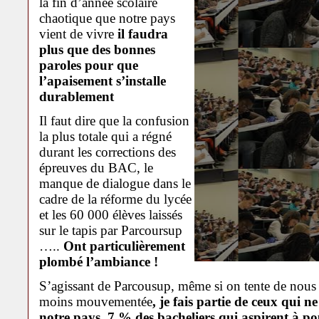
la fin d’année scolaire
chaotique que notre pays
vient de vivre
il faudra
plus que des bonnes
paroles pour que
l’apaisement s’installe
durablement
Il faut dire que la confusion
la plus totale qui a régné
durant les corrections des
épreuves du BAC, le
manque de dialogue dans le
cadre de la réforme du lycée
et les 60 000 élèves laissés
sur le tapis par Parcoursup
…..
Ont particulièrement
plombé l’ambiance !
S’agissant de Parcousup, même si on tente de nous
moins mouvementée
, je fais partie de ceux qui n
notre pays, 7 % des bacheliers qui aspirent à po