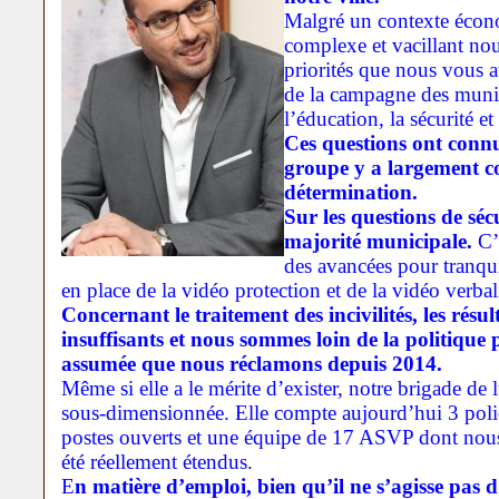
Malgré un contexte écono
complexe et vacillant nou
priorités que nous vous a
de la campagne des munic
l’éducation, la sécurité et
Ces questions ont connu
groupe y a largement co
détermination.
Sur les questions de séc
majorité municipale.
C’
des avancées pour tranqui
en place de la vidéo protection et de la vidéo verbal
Concernant le traitement des incivilités, les résu
insuffisants et nous sommes loin de la politique p
assumée que nous réclamons depuis 2014.
Même si elle a le mérite d’exister, notre brigade de lu
sous-dimensionnée. Elle compte aujourd’hui 3 poli
postes ouverts et une équipe de 17 ASVP dont nous
été réellement étendus.
E
n matière d’emploi, bien qu’il ne s’agisse pas