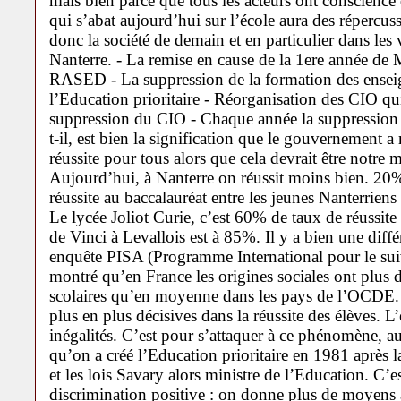
mais bien parce que tous les acteurs ont conscience
qui s’abat aujourd’hui sur l’école aura des répercuss
donc la société de demain et en particulier dans les
Nanterre. - La remise en cause de la 1ere année de 
RASED - La suppression de la formation des enseig
l’Education prioritaire - Réorganisation des CIO qui
suppression du CIO - Chaque année la suppression 
t-il, est bien la signification que le gouvernement a
réussite pour tous alors que cela devrait être notre m
Aujourd’hui, à Nanterre on réussit moins bien. 20% 
réussite au baccalauréat entre les jeunes Nanterriens 
Le lycée Joliot Curie, c’est 60% de taux de réussi
de Vinci à Levallois est à 85%. Il y a bien une diffé
enquête PISA (Programme International pour le suiv
montré qu’en France les origines sociales ont plus 
scolaires qu’en moyenne dans les pays de l’OCDE. L
plus en plus décisives dans la réussite des élèves. L’
inégalités. C’est pour s’attaquer à ce phénomène, au
qu’on a créé l’Education prioritaire en 1981 après l
et les lois Savary alors ministre de l’Education. C’e
discrimination positive : on donne plus de moyens au